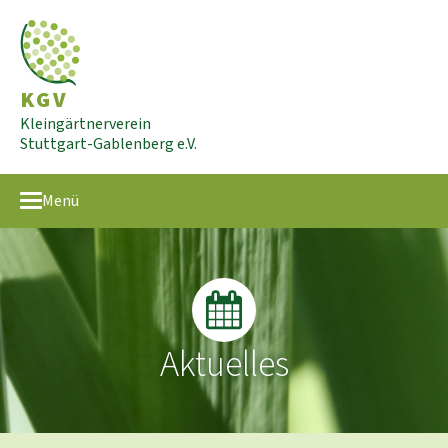
KGV
Kleingärtnerverein
Stuttgart-Gablenberg e.V.
Menü
Aktuelles